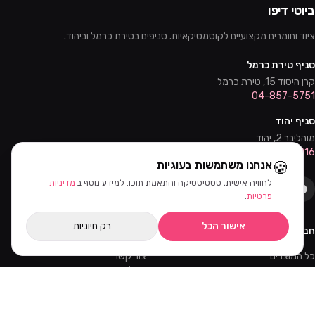
ביוטי דיפו
ציוד וחומרים מקצועיים לקוסמטיקאיות. סניפים בטירת כרמל וביהוד.
סניף טירת כרמל
קרן היסוד 15, טירת כרמל
04-857-5751
סניף יהוד
מוהליבר 2, יהוד
03-632-0016
🍪
אנחנו משתמשות בעוגיות
לחוויה אישית, סטטיסטיקה והתאמת תוכן. למידע נוסף ב
מדיניות
פרטיות
.
אישור הכל
רק חיוניות
חנות
שירות
כל המוצרים
צור קשר
מבצעים
שאלות נפוצות
קורסים והדרכות
משלוחים
מאמרים
החזרות
ווטסאפ