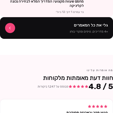
מחמם שעווה מקצועי: המדריך המלא לבחירה נכונה
מחמם שעווה
לקליניקה
מקצועי:
בר עמרם
·
1
דק׳
·
12 ביולי
המדריך המלא
לבחירה נכ
גלי את כל המאמרים
+
4
מדריכים, טיפים ומקרי בוחן
מה אומרות עלינו
חוות דעת מאומתות מלקוחות
5 / 4.8
מבוסס על 1,247 ביקורות
הגיע מהר ובאריזה מסודרת