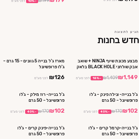
₪179
₪199
לפני מע"מ
−
%
10
לפני מע"מ
הגיע לתצוגה
חדש בחנות
מבצע מכונת שיוף NINJA + שואב
מארז ג'ל בנייה 5 גוונים – 15 גרם –
מבצע
אבק שולחני BLACK HOLE בלאק
ג'לו פרופשיונל
הול
₪126
₪1,149
₪1,409
−
%
18
לפני מע"מ
לפני מע"מ
ג'ל בנייה- ונילה פינק – ג'לו
ג'ל בנייה- רוז מילק – ג'לו
מבצע
מבצע
פרופשיונל – 50 גרם
פרופשיונל – 50 גרם
₪102
₪102
₪170
₪170
−
%
40
לפני מע"מ
−
%
40
לפני מע"מ
ג'ל בנייה-קרמל קרים – ג'לו
ג'ל בנייה-פינק קרים – ג'לו
מבצע
מבצע
פרופשיונל – 50 גרם
פרופשיונל – 50 גרם