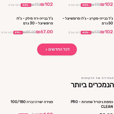
₪102
₪102
₪170
₪170
−
%
40
לפני מע"מ
−
%
40
לפני מע"מ
ג'ל בנייה-מקרון – ג'לו פרופשיונל –
ג'ל בנייה-רוז מילק – ג'לו
מבצע
מבצע
50 גרם
פרופשיונל – 30 גרם
₪67.00
₪102
₪85.00
₪170
−
%
40
לפני מע"מ
−
%
21
לפני מע"מ
לכל החדשים
הבחירה של הלקוחות
הנמכרים ביותר
כפפות ניטריל שחורות – PRO
פצירה ישרה זברה 100/180
4 יח' ב₪100
מבצע
CLEAN
10 יח' ב₪230