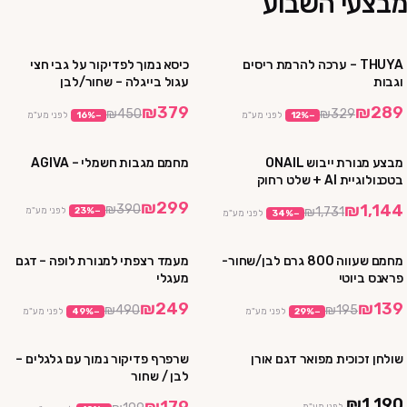
מבצעי השבוע
THUYA – ערכה להרמת ריסים
כיסא נמוך לפדיקור על גבי חצי
מבצע
מבצע
וגבות
עגול בייגלה – שחור/לבן
₪379
₪289
₪450
₪329
−
%
12
לפני מע"מ
−
%
16
לפני מע"מ
מבצע מנורת ייבוש ONAIL
מחמם מגבות חשמלי – AGIVA
מבצע
מבצע
בטכנולוגיית AI + שלט רחוק
במתנה!
₪299
₪1,144
₪390
₪1,731
−
%
23
לפני מע"מ
−
%
34
לפני מע"מ
מחמם שעווה 800 גרם לבן/שחור-
מעמד רצפתי למנורת לופה – דגם
מבצע
מבצע
פראנס ביוטי
מעגלי
₪249
₪139
₪490
₪195
−
%
29
לפני מע"מ
−
%
49
לפני מע"מ
שולחן זכוכית מפואר דגם אורן
שרפרף פדיקור נמוך עם גלגלים –
מבצע
לבן / שחור
₪1,190